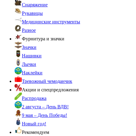
Снаряжение
Рукавицы
Медицинские инструменты
Разное
Фурнитура и значки
Значки
Нашивки
Лычки
Наклейки
Тревожный чемоданчик
Акции и спецпредложения
Распродажа
2 августа – День ВДВ!
9 мая – День Победы!
Новый год!
Рекомендуем