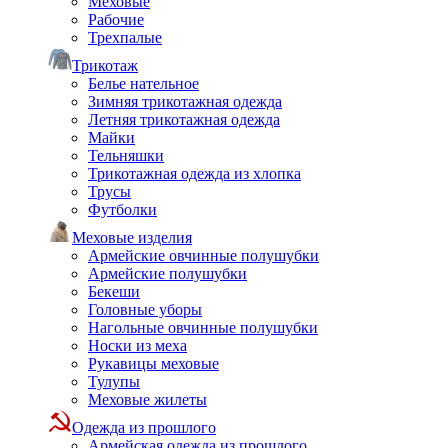
Меховые
Рабочие
Трехпалые
Трикотаж
Белье нательное
Зимняя трикотажная одежда
Летняя трикотажная одежда
Майки
Тельняшки
Трикотажная одежда из хлопка
Трусы
Футболки
Меховые изделия
Армейские овчинные полушубки
Армейские полушубки
Бекеши
Головные уборы
Нагольные овчинные полушубки
Носки из меха
Рукавицы меховые
Тулупы
Меховые жилеты
Одежда из прошлого
Армейская одежда из прошлого