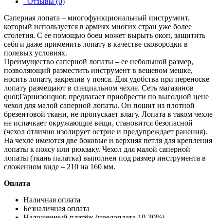
Отзывы (0)
Саперная лопата – многофункциональный инструмент,
который используется в армиях многих стран уже более
столетия. С ее помощью боец может вырыть окоп, защитить
себя и даже применить лопату в качестве сковородки в
полевых условиях.
Преимущество саперной лопаты – ее небольшой размер,
позволяющий разместить инструмент в вещевом мешке,
носить лопату, закрепив у пояса. Для удобства при переноске
лопату размещают в специальном чехле. Сеть магазинов
quot;Гарнизонquot; предлагает приобрести по выгодной цене
чехол для малой саперной лопаты. Он пошит из плотной
брезентовой ткани, не пропускает влагу. Лопата в таком чехле
не испачкает окружающие вещи, становится безопасной
(чехол отлично изолирует острие и предупреждает ранения).
На чехле имеются две боковые и верхняя петля для крепления
лопаты к поясу или рюкзаку. Чехол для малой саперной
лопаты (ткань палатка) выполнен под размер инструмента в
сложенном виде – 210 на 160 мм.
Оплата
Наличная оплата
Безналичная оплата
Наложенный платёж (предоплата 10-30%)