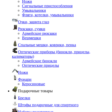
Ножи
Сигнальные приспособления
Умывальники
Фляги, котелки, умывальники
Очки, защита глаз
Рюкзаки, сумки
Армейские рюкзаки
Вещмешки
Спальные мешки, коврики, пенка
Оптические приборы (бинокли, прицелы,
калиматоры)
Армейские бинокли
Оптические прицелы
Ножи
Фонари
Керосиновые
Подарочные товары
Брелки
Штофы подарочные для спиртного
Наборы подарочные