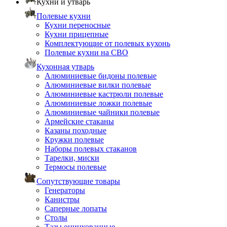
Кухни и утварь
Полевые кухни
Кухни переносные
Кухни прицепные
Комплектующие от полевых кухонь
Полевые кухни на СВО
Кухонная утварь
Алюминиевые бидоны полевые
Алюминиевые вилки полевые
Алюминиевые кастрюли полевые
Алюминиевые ложки полевые
Алюминиевые чайники полевые
Армейские стаканы
Казаны походные
Кружки полевые
Наборы полевых стаканов
Тарелки, миски
Термосы полевые
Сопутствующие товары
Генераторы
Канистры
Саперные лопаты
Столы
Тазы оцинкованные