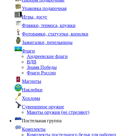
Упаковка подарочная
Игры, досуг
Фляжки, термоса, кружки
Фоторамки, статуэтки, копилки
Зажигалки, пепельницы
Флаги
Андреевские флаги
ВДВ
Знамя Победы
Флаги России
Магниты
Наклейки
Хохлома
Сувенирное оружие
Макеты оружия (не стреляют)
Постельная группа
Комплекты
Комплекты постельного белья для рабочих