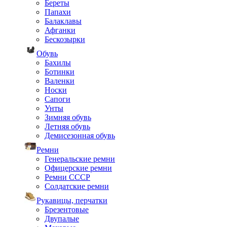
Береты
Папахи
Балаклавы
Афганки
Бескозырки
Обувь
Бахилы
Ботинки
Валенки
Носки
Сапоги
Унты
Зимняя обувь
Летняя обувь
Демисезонная обувь
Ремни
Генеральские ремни
Офицерские ремни
Ремни СССР
Солдатские ремни
Рукавицы, перчатки
Брезентовые
Двупалые