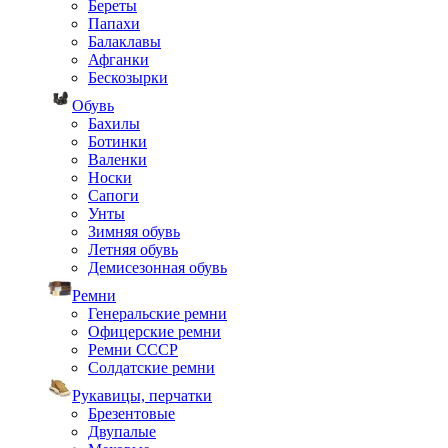
Береты
Папахи
Балаклавы
Афганки
Бескозырки
Обувь
Бахилы
Ботинки
Валенки
Носки
Сапоги
Унты
Зимняя обувь
Летняя обувь
Демисезонная обувь
Ремни
Генеральские ремни
Офицерские ремни
Ремни СССР
Солдатские ремни
Рукавицы, перчатки
Брезентовые
Двупалые