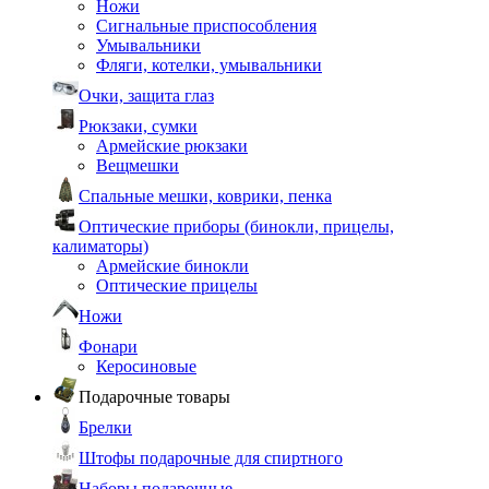
Ножи
Сигнальные приспособления
Умывальники
Фляги, котелки, умывальники
Очки, защита глаз
Рюкзаки, сумки
Армейские рюкзаки
Вещмешки
Спальные мешки, коврики, пенка
Оптические приборы (бинокли, прицелы,
калиматоры)
Армейские бинокли
Оптические прицелы
Ножи
Фонари
Керосиновые
Подарочные товары
Брелки
Штофы подарочные для спиртного
Наборы подарочные