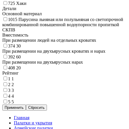
725
Хаки
Детали
Основной материал
1015
Парусина льняная или полульняная со светопрочной
комбинированной повышенной водоупорности пропиткой
СКПВ
Вместимость
При размещении людей на отдельных кроватях
374
30
При размещении на двухъярусных кроватях и нарах
392
60
При размещении на двухъярусных нарах
408
20
Рейтинг
1
1
2
2
3
3
4
4
5
5
Главная
Палатки и укрытия
Армейские палатки