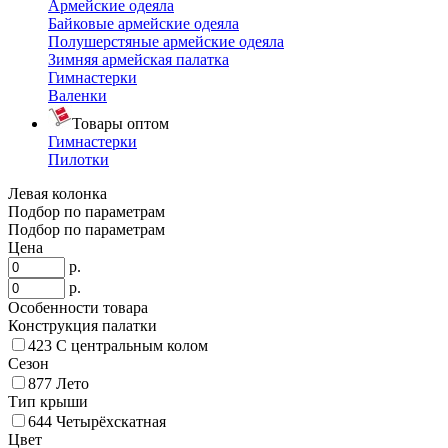
Армейские одеяла
Байковые армейские одеяла
Полушерстяные армейские одеяла
Зимняя армейская палатка
Гимнастерки
Валенки
Товары оптом
Гимнастерки
Пилотки
Левая колонка
Подбор по параметрам
Подбор по параметрам
Цена
р.
р.
Особенности товара
Конструкция палатки
423
С центральным колом
Сезон
877
Лето
Тип крыши
644
Четырёхскатная
Цвет