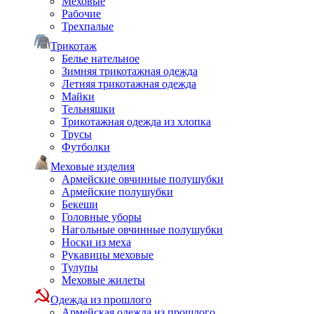
Меховые
Рабочие
Трехпалые
Трикотаж
Белье нательное
Зимняя трикотажная одежда
Летняя трикотажная одежда
Майки
Тельняшки
Трикотажная одежда из хлопка
Трусы
Футболки
Меховые изделия
Армейские овчинные полушубки
Армейские полушубки
Бекеши
Головные уборы
Нагольные овчинные полушубки
Носки из меха
Рукавицы меховые
Тулупы
Меховые жилеты
Одежда из прошлого
Армейская одежда из прошлого