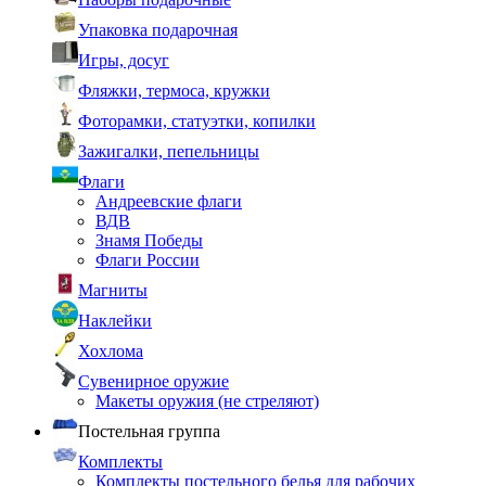
Упаковка подарочная
Игры, досуг
Фляжки, термоса, кружки
Фоторамки, статуэтки, копилки
Зажигалки, пепельницы
Флаги
Андреевские флаги
ВДВ
Знамя Победы
Флаги России
Магниты
Наклейки
Хохлома
Сувенирное оружие
Макеты оружия (не стреляют)
Постельная группа
Комплекты
Комплекты постельного белья для рабочих