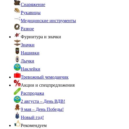
Снаряжение
Рукавицы
Медицинские инструменты
Разное
Фурнитура и значки
Значки
Нашивки
Лычки
Наклейки
Тревожный чемоданчик
Акции и спецпредложения
Распродажа
2 августа – День ВДВ!
9 мая – День Победы!
Новый год!
Рекомендуем