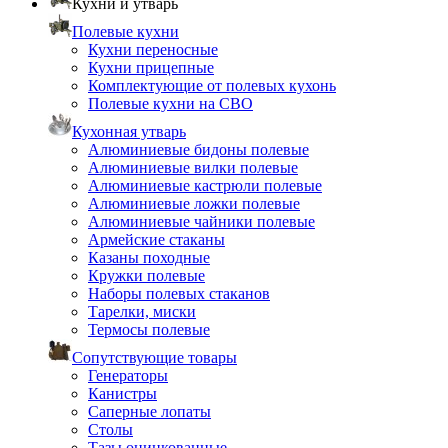
Кухни и утварь
Полевые кухни
Кухни переносные
Кухни прицепные
Комплектующие от полевых кухонь
Полевые кухни на СВО
Кухонная утварь
Алюминиевые бидоны полевые
Алюминиевые вилки полевые
Алюминиевые кастрюли полевые
Алюминиевые ложки полевые
Алюминиевые чайники полевые
Армейские стаканы
Казаны походные
Кружки полевые
Наборы полевых стаканов
Тарелки, миски
Термосы полевые
Сопутствующие товары
Генераторы
Канистры
Саперные лопаты
Столы
Тазы оцинкованные