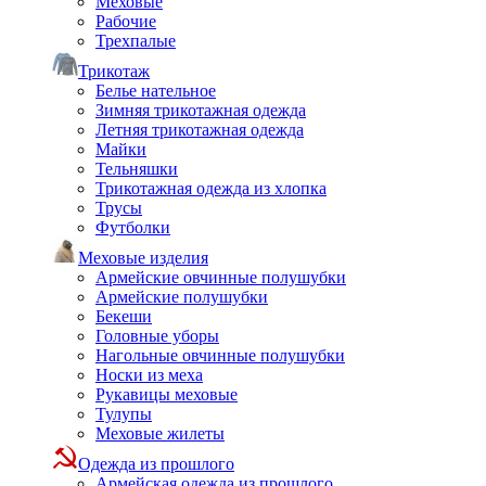
Меховые
Рабочие
Трехпалые
Трикотаж
Белье нательное
Зимняя трикотажная одежда
Летняя трикотажная одежда
Майки
Тельняшки
Трикотажная одежда из хлопка
Трусы
Футболки
Меховые изделия
Армейские овчинные полушубки
Армейские полушубки
Бекеши
Головные уборы
Нагольные овчинные полушубки
Носки из меха
Рукавицы меховые
Тулупы
Меховые жилеты
Одежда из прошлого
Армейская одежда из прошлого