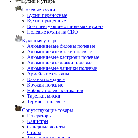
Кухни и утварь
Полевые кухни
Кухни переносные
Кухни прицепные
Комплектующие от полевых кухонь
Полевые кухни на СВО
Кухонная утварь
Алюминиевые бидоны полевые
Алюминиевые вилки полевые
Алюминиевые кастрюли полевые
Алюминиевые ложки полевые
Алюминиевые чайники полевые
Армейские стаканы
Казаны походные
Кружки полевые
Наборы полевых стаканов
Тарелки, миски
Термосы полевые
Сопутствующие товары
Генераторы
Канистры
Саперные лопаты
Столы
Тазы оцинкованные