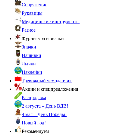
Снаряжение
Рукавицы
Медицинские инструменты
Разное
Фурнитура и значки
Значки
Нашивки
Лычки
Наклейки
Тревожный чемоданчик
Акции и спецпредложения
Распродажа
2 августа – День ВДВ!
9 мая – День Победы!
Новый год!
Рекомендуем