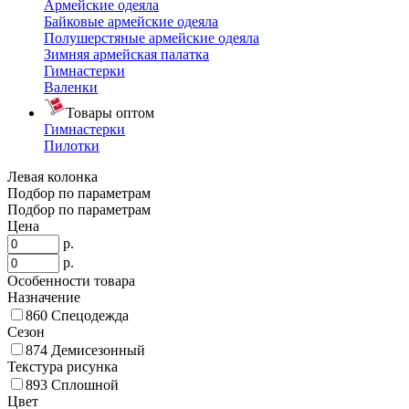
Армейские одеяла
Байковые армейские одеяла
Полушерстяные армейские одеяла
Зимняя армейская палатка
Гимнастерки
Валенки
Товары оптом
Гимнастерки
Пилотки
Левая колонка
Подбор по параметрам
Подбор по параметрам
Цена
р.
р.
Особенности товара
Назначение
860
Спецодежда
Сезон
874
Демисезонный
Текстура рисунка
893
Сплошной
Цвет