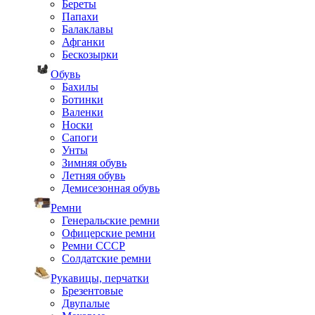
Береты
Папахи
Балаклавы
Афганки
Бескозырки
Обувь
Бахилы
Ботинки
Валенки
Носки
Сапоги
Унты
Зимняя обувь
Летняя обувь
Демисезонная обувь
Ремни
Генеральские ремни
Офицерские ремни
Ремни СССР
Солдатские ремни
Рукавицы, перчатки
Брезентовые
Двупалые