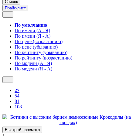
Список
Прайс-лист
По умолчанию
По имени (A - Я)
По имени (Я - A)
По цене (возрастанию)
По цене (убыванию)
По рейтингу (убыванию)
По рейтингу (возрастанию)
По модели (A - Я)
По модели (Я - A)
27
54
81
108
Быстрый просмотр
1