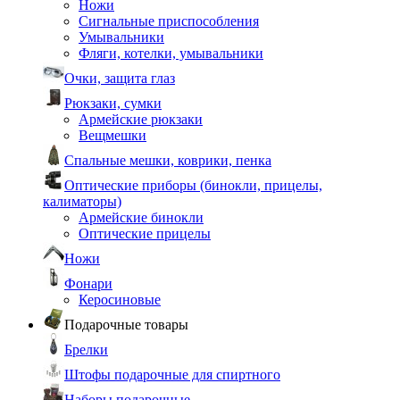
Ножи
Сигнальные приспособления
Умывальники
Фляги, котелки, умывальники
Очки, защита глаз
Рюкзаки, сумки
Армейские рюкзаки
Вещмешки
Спальные мешки, коврики, пенка
Оптические приборы (бинокли, прицелы,
калиматоры)
Армейские бинокли
Оптические прицелы
Ножи
Фонари
Керосиновые
Подарочные товары
Брелки
Штофы подарочные для спиртного
Наборы подарочные