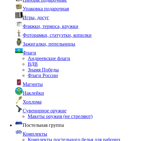
Упаковка подарочная
Игры, досуг
Фляжки, термоса, кружки
Фоторамки, статуэтки, копилки
Зажигалки, пепельницы
Флаги
Андреевские флаги
ВДВ
Знамя Победы
Флаги России
Магниты
Наклейки
Хохлома
Сувенирное оружие
Макеты оружия (не стреляют)
Постельная группа
Комплекты
Комплекты постельного белья для рабочих