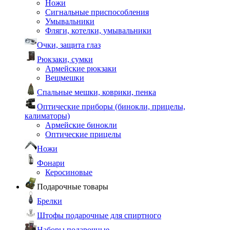
Ножи
Сигнальные приспособления
Умывальники
Фляги, котелки, умывальники
Очки, защита глаз
Рюкзаки, сумки
Армейские рюкзаки
Вещмешки
Спальные мешки, коврики, пенка
Оптические приборы (бинокли, прицелы,
калиматоры)
Армейские бинокли
Оптические прицелы
Ножи
Фонари
Керосиновые
Подарочные товары
Брелки
Штофы подарочные для спиртного
Наборы подарочные