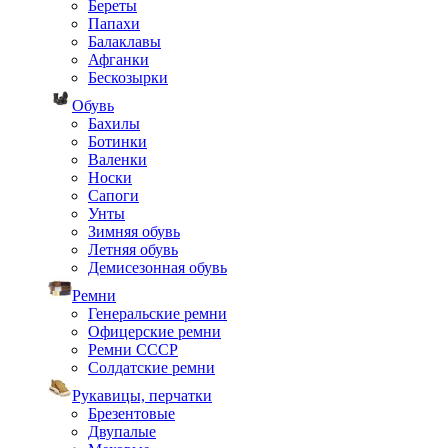
Береты
Папахи
Балаклавы
Афганки
Бескозырки
Обувь
Бахилы
Ботинки
Валенки
Носки
Сапоги
Унты
Зимняя обувь
Летняя обувь
Демисезонная обувь
Ремни
Генеральские ремни
Офицерские ремни
Ремни СССР
Солдатские ремни
Рукавицы, перчатки
Брезентовые
Двупалые