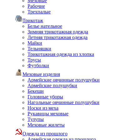
Меховые
Рабочие
Трехпалые
Трикотаж
Белье нательное
Зимняя трикотажная одежда
Летняя трикотажная одежда
Майки
Тельняшки
Трикотажная одежда из хлопка
Трусы
Футболки
Меховые изделия
Армейские овчинные полушубки
Армейские полушубки
Бекеши
Головные уборы
Нагольные овчинные полушубки
Носки из меха
Рукавицы меховые
Тулупы
Меховые жилеты
Одежда из прошлого
Армейская одежда из прошлого