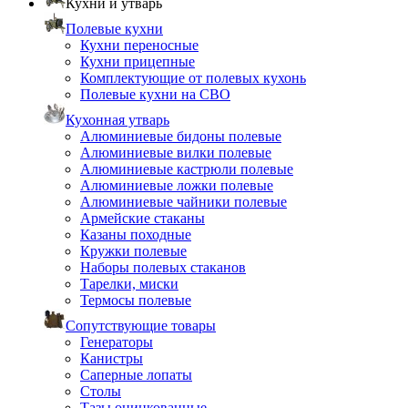
Кухни и утварь
Полевые кухни
Кухни переносные
Кухни прицепные
Комплектующие от полевых кухонь
Полевые кухни на СВО
Кухонная утварь
Алюминиевые бидоны полевые
Алюминиевые вилки полевые
Алюминиевые кастрюли полевые
Алюминиевые ложки полевые
Алюминиевые чайники полевые
Армейские стаканы
Казаны походные
Кружки полевые
Наборы полевых стаканов
Тарелки, миски
Термосы полевые
Сопутствующие товары
Генераторы
Канистры
Саперные лопаты
Столы
Тазы оцинкованные