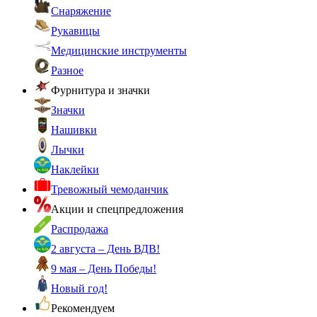
Снаряжение
Рукавицы
Медицинские инструменты
Разное
Фурнитура и значки
Значки
Нашивки
Лычки
Наклейки
Тревожный чемоданчик
Акции и спецпредложения
Распродажа
2 августа – День ВДВ!
9 мая – День Победы!
Новый год!
Рекомендуем