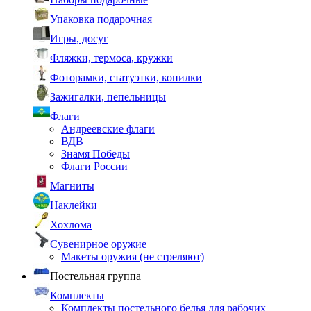
Упаковка подарочная
Игры, досуг
Фляжки, термоса, кружки
Фоторамки, статуэтки, копилки
Зажигалки, пепельницы
Флаги
Андреевские флаги
ВДВ
Знамя Победы
Флаги России
Магниты
Наклейки
Хохлома
Сувенирное оружие
Макеты оружия (не стреляют)
Постельная группа
Комплекты
Комплекты постельного белья для рабочих