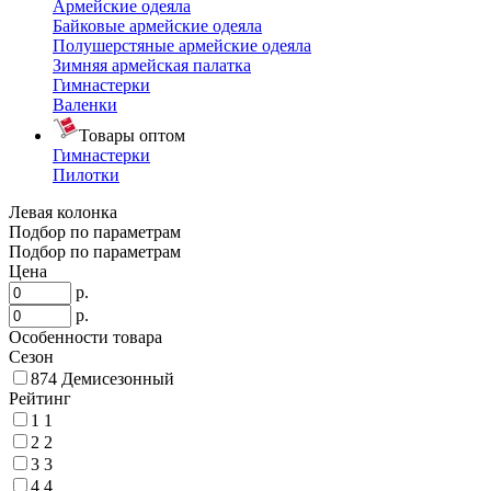
Армейские одеяла
Байковые армейские одеяла
Полушерстяные армейские одеяла
Зимняя армейская палатка
Гимнастерки
Валенки
Товары оптом
Гимнастерки
Пилотки
Левая колонка
Подбор по параметрам
Подбор по параметрам
Цена
р.
р.
Особенности товара
Сезон
874
Демисезонный
Рейтинг
1
1
2
2
3
3
4
4