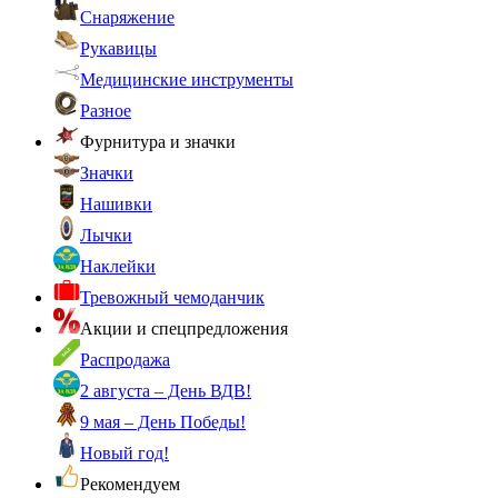
Снаряжение
Рукавицы
Медицинские инструменты
Разное
Фурнитура и значки
Значки
Нашивки
Лычки
Наклейки
Тревожный чемоданчик
Акции и спецпредложения
Распродажа
2 августа – День ВДВ!
9 мая – День Победы!
Новый год!
Рекомендуем