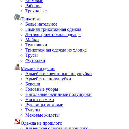
Меховые
Рабочие
Трехпалые
Трикотаж
Белье нательное
Зимняя трикотажная одежда
Летняя трикотажная одежда
Майки
Тельняшки
Трикотажная одежда из хлопка
Трусы
Футболки
Меховые изделия
Армейские овчинные полушубки
Армейские полушубки
Бекеши
Головные уборы
Нагольные овчинные полушубки
Носки из меха
Рукавицы меховые
Тулупы
Меховые жилеты
Одежда из прошлого
Армейская одежда из прошлого