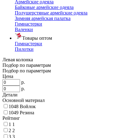
Армейские одеяла
Байковые армейские одеяла
Полушерстяные армейские одеяла
Зимняя армейская палатка
Гимнастерки
Валенки
Товары оптом
Гимнастерки
Пилотки
Левая колонка
Подбор по параметрам
Подбор по параметрам
Цена
р.
р.
Детали
Основной материал
1048
Войлок
1049
Резина
Рейтинг
1
1
2
2
3
3