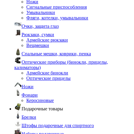
Ножи
Сигнальные приспособления
Умывальники
Фляги, котелки, умывальники
Очки, защита глаз
Рюкзаки, сумки
Армейские рюкзаки
Вещмешки
Спальные мешки, коврики, пенка
Оптические приборы (бинокли, прицелы,
калиматоры)
Армейские бинокли
Оптические прицелы
Ножи
Фонари
Керосиновые
Подарочные товары
Брелки
Штофы подарочные для спиртного
Наборы подарочные