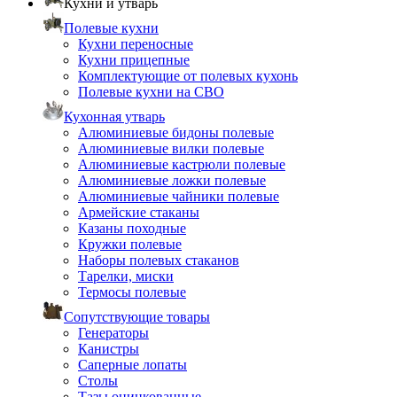
Кухни и утварь
Полевые кухни
Кухни переносные
Кухни прицепные
Комплектующие от полевых кухонь
Полевые кухни на СВО
Кухонная утварь
Алюминиевые бидоны полевые
Алюминиевые вилки полевые
Алюминиевые кастрюли полевые
Алюминиевые ложки полевые
Алюминиевые чайники полевые
Армейские стаканы
Казаны походные
Кружки полевые
Наборы полевых стаканов
Тарелки, миски
Термосы полевые
Сопутствующие товары
Генераторы
Канистры
Саперные лопаты
Столы
Тазы оцинкованные