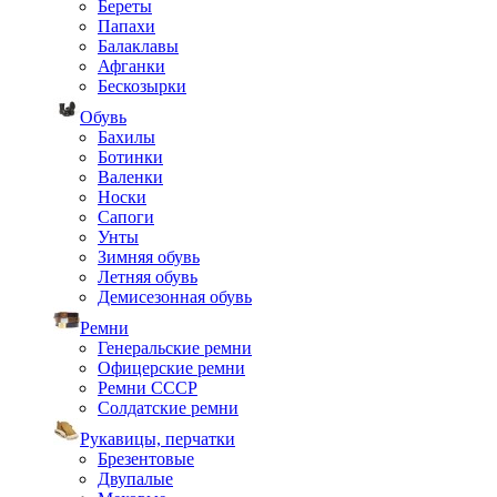
Береты
Папахи
Балаклавы
Афганки
Бескозырки
Обувь
Бахилы
Ботинки
Валенки
Носки
Сапоги
Унты
Зимняя обувь
Летняя обувь
Демисезонная обувь
Ремни
Генеральские ремни
Офицерские ремни
Ремни СССР
Солдатские ремни
Рукавицы, перчатки
Брезентовые
Двупалые