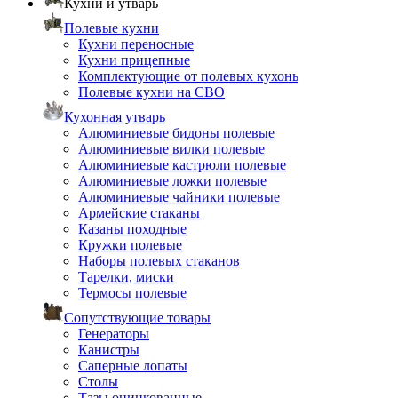
Кухни и утварь
Полевые кухни
Кухни переносные
Кухни прицепные
Комплектующие от полевых кухонь
Полевые кухни на СВО
Кухонная утварь
Алюминиевые бидоны полевые
Алюминиевые вилки полевые
Алюминиевые кастрюли полевые
Алюминиевые ложки полевые
Алюминиевые чайники полевые
Армейские стаканы
Казаны походные
Кружки полевые
Наборы полевых стаканов
Тарелки, миски
Термосы полевые
Сопутствующие товары
Генераторы
Канистры
Саперные лопаты
Столы
Тазы оцинкованные