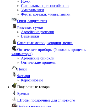
Ножи
Сигнальные приспособления
Умывальники
Фляги, котелки, умывальники
Очки, защита глаз
Рюкзаки, сумки
Армейские рюкзаки
Вещмешки
Спальные мешки, коврики, пенка
Оптические приборы (бинокли, прицелы,
калиматоры)
Армейские бинокли
Оптические прицелы
Ножи
Фонари
Керосиновые
Подарочные товары
Брелки
Штофы подарочные для спиртного
Наборы подарочные