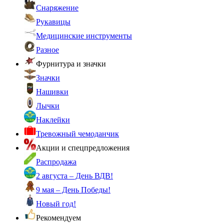
Снаряжение
Рукавицы
Медицинские инструменты
Разное
Фурнитура и значки
Значки
Нашивки
Лычки
Наклейки
Тревожный чемоданчик
Акции и спецпредложения
Распродажа
2 августа – День ВДВ!
9 мая – День Победы!
Новый год!
Рекомендуем