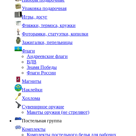
Упаковка подарочная
Игры, досуг
Фляжки, термоса, кружки
Фоторамки, статуэтки, копилки
Зажигалки, пепельницы
Флаги
Андреевские флаги
ВДВ
Знамя Победы
Флаги России
Магниты
Наклейки
Хохлома
Сувенирное оружие
Макеты оружия (не стреляют)
Постельная группа
Комплекты
Комплекты постельного белья для рабочих