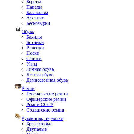
Береты
Папахи
Балаклавы
Афганки
Бескозырки
Обувь
Бахилы
Ботинки
Валенки
Носки
Сапоги
Унты
Зимняя обувь
Летняя обувь
Демисезонная обувь
Ремни
Генеральские ремни
Офицерские ремни
Ремни СССР
Солдатские ремни
Рукавицы, перчатки
Брезентовые
Двупалые