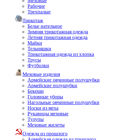
Меховые
Рабочие
Трехпалые
Трикотаж
Белье нательное
Зимняя трикотажная одежда
Летняя трикотажная одежда
Майки
Тельняшки
Трикотажная одежда из хлопка
Трусы
Футболки
Меховые изделия
Армейские овчинные полушубки
Армейские полушубки
Бекеши
Головные уборы
Нагольные овчинные полушубки
Носки из меха
Рукавицы меховые
Тулупы
Меховые жилеты
Одежда из прошлого
Армейская одежда из прошлого