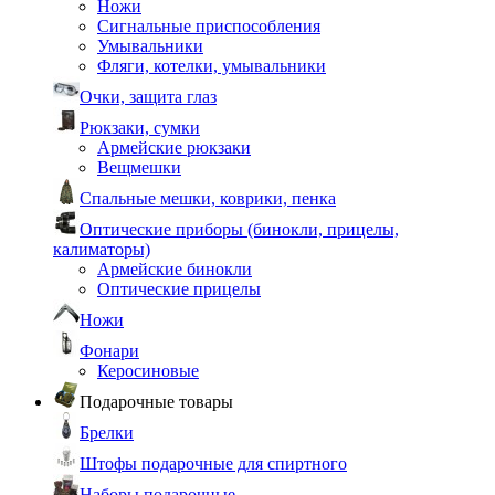
Ножи
Сигнальные приспособления
Умывальники
Фляги, котелки, умывальники
Очки, защита глаз
Рюкзаки, сумки
Армейские рюкзаки
Вещмешки
Спальные мешки, коврики, пенка
Оптические приборы (бинокли, прицелы,
калиматоры)
Армейские бинокли
Оптические прицелы
Ножи
Фонари
Керосиновые
Подарочные товары
Брелки
Штофы подарочные для спиртного
Наборы подарочные