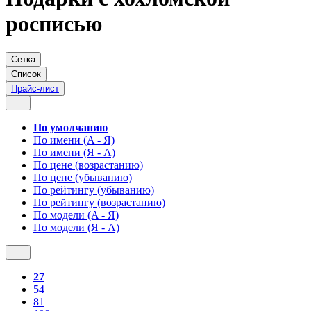
росписью
Сетка
Список
Прайс-лист
По умолчанию
По имени (A - Я)
По имени (Я - A)
По цене (возрастанию)
По цене (убыванию)
По рейтингу (убыванию)
По рейтингу (возрастанию)
По модели (A - Я)
По модели (Я - A)
27
54
81