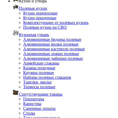
Кухни и утварь
Полевые кухни
Кухни переносные
Кухни прицепные
Комплектующие от полевых кухонь
Полевые кухни на СВО
Кухонная утварь
Алюминиевые бидоны полевые
Алюминиевые вилки полевые
Алюминиевые кастрюли полевые
Алюминиевые ложки полевые
Алюминиевые чайники полевые
Армейские стаканы
Казаны походные
Кружки полевые
Наборы полевых стаканов
Тарелки, миски
Термосы полевые
Сопутствующие товары
Генераторы
Канистры
Саперные лопаты
Столы
Тазы оцинкованные