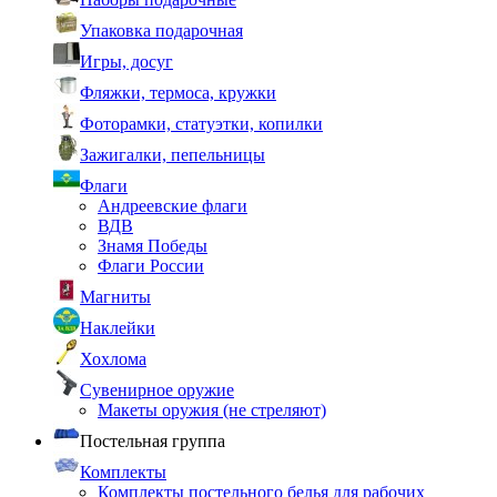
Упаковка подарочная
Игры, досуг
Фляжки, термоса, кружки
Фоторамки, статуэтки, копилки
Зажигалки, пепельницы
Флаги
Андреевские флаги
ВДВ
Знамя Победы
Флаги России
Магниты
Наклейки
Хохлома
Сувенирное оружие
Макеты оружия (не стреляют)
Постельная группа
Комплекты
Комплекты постельного белья для рабочих