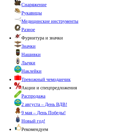
Снаряжение
Рукавицы
Медицинские инструменты
Разное
Фурнитура и значки
Значки
Нашивки
Лычки
Наклейки
Тревожный чемоданчик
Акции и спецпредложения
Распродажа
2 августа – День ВДВ!
9 мая – День Победы!
Новый год!
Рекомендуем