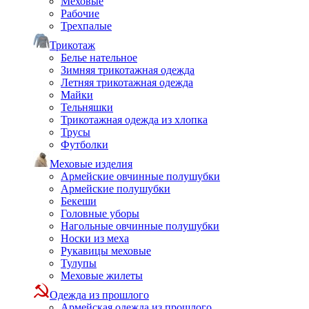
Меховые
Рабочие
Трехпалые
Трикотаж
Белье нательное
Зимняя трикотажная одежда
Летняя трикотажная одежда
Майки
Тельняшки
Трикотажная одежда из хлопка
Трусы
Футболки
Меховые изделия
Армейские овчинные полушубки
Армейские полушубки
Бекеши
Головные уборы
Нагольные овчинные полушубки
Носки из меха
Рукавицы меховые
Тулупы
Меховые жилеты
Одежда из прошлого
Армейская одежда из прошлого