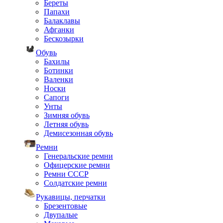
Береты
Папахи
Балаклавы
Афганки
Бескозырки
Обувь
Бахилы
Ботинки
Валенки
Носки
Сапоги
Унты
Зимняя обувь
Летняя обувь
Демисезонная обувь
Ремни
Генеральские ремни
Офицерские ремни
Ремни СССР
Солдатские ремни
Рукавицы, перчатки
Брезентовые
Двупалые