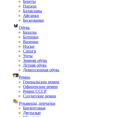
Береты
Папахи
Балаклавы
Афганки
Бескозырки
Обувь
Бахилы
Ботинки
Валенки
Носки
Сапоги
Унты
Зимняя обувь
Летняя обувь
Демисезонная обувь
Ремни
Генеральские ремни
Офицерские ремни
Ремни СССР
Солдатские ремни
Рукавицы, перчатки
Брезентовые
Двупалые