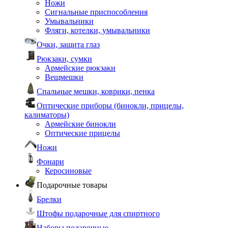
Ножи
Сигнальные приспособления
Умывальники
Фляги, котелки, умывальники
Очки, защита глаз
Рюкзаки, сумки
Армейские рюкзаки
Вещмешки
Спальные мешки, коврики, пенка
Оптические приборы (бинокли, прицелы,
калиматоры)
Армейские бинокли
Оптические прицелы
Ножи
Фонари
Керосиновые
Подарочные товары
Брелки
Штофы подарочные для спиртного
Наборы подарочные