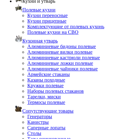
Кухни и утварь
Полевые кухни
Кухни переносные
Кухни прицепные
Комплектующие от полевых кухонь
Полевые кухни на СВО
Кухонная утварь
Алюминиевые бидоны полевые
Алюминиевые вилки полевые
Алюминиевые кастрюли полевые
Алюминиевые ложки полевые
Алюминиевые чайники полевые
Армейские стаканы
Казаны походные
Кружки полевые
Наборы полевых стаканов
Тарелки, миски
Термосы полевые
Сопутствующие товары
Генераторы
Канистры
Саперные лопаты
Столы
Тазы оцинкованные