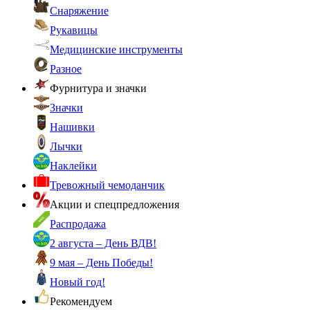
Снаряжение
Рукавицы
Медицинские инструменты
Разное
Фурнитура и значки
Значки
Нашивки
Лычки
Наклейки
Тревожный чемоданчик
Акции и спецпредложения
Распродажа
2 августа – День ВДВ!
9 мая – День Победы!
Новый год!
Рекомендуем