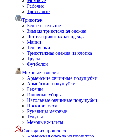
Меховые
Рабочие
Трехпалые
Трикотаж
Белье нательное
Зимняя трикотажная одежда
Летняя трикотажная одежда
Майки
Тельняшки
Трикотажная одежда из хлопка
Трусы
Футболки
Меховые изделия
Армейские овчинные полушубки
Армейские полушубки
Бекеши
Головные уборы
Нагольные овчинные полушубки
Носки из меха
Рукавицы меховые
Тулупы
Меховые жилеты
Одежда из прошлого
Армейская одежда из прошлого