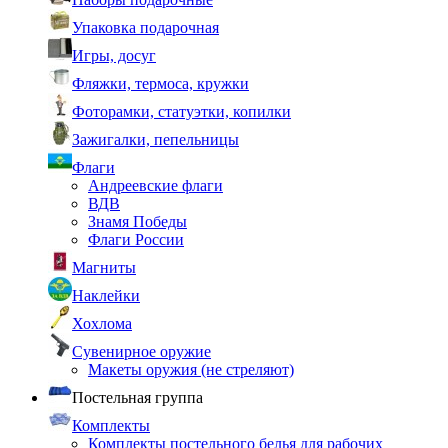
Упаковка подарочная
Игры, досуг
Фляжки, термоса, кружки
Фоторамки, статуэтки, копилки
Зажигалки, пепельницы
Флаги
Андреевские флаги
ВДВ
Знамя Победы
Флаги России
Магниты
Наклейки
Хохлома
Сувенирное оружие
Макеты оружия (не стреляют)
Постельная группа
Комплекты
Комплекты постельного белья для рабочих