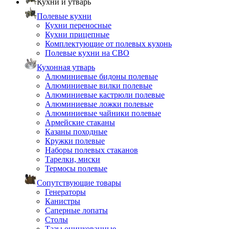
Кухни и утварь
Полевые кухни
Кухни переносные
Кухни прицепные
Комплектующие от полевых кухонь
Полевые кухни на СВО
Кухонная утварь
Алюминиевые бидоны полевые
Алюминиевые вилки полевые
Алюминиевые кастрюли полевые
Алюминиевые ложки полевые
Алюминиевые чайники полевые
Армейские стаканы
Казаны походные
Кружки полевые
Наборы полевых стаканов
Тарелки, миски
Термосы полевые
Сопутствующие товары
Генераторы
Канистры
Саперные лопаты
Столы
Тазы оцинкованные