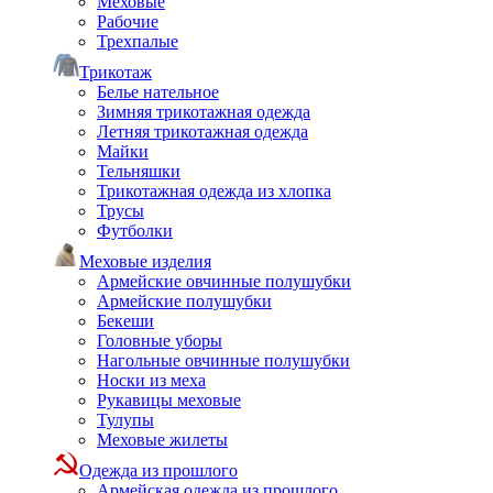
Меховые
Рабочие
Трехпалые
Трикотаж
Белье нательное
Зимняя трикотажная одежда
Летняя трикотажная одежда
Майки
Тельняшки
Трикотажная одежда из хлопка
Трусы
Футболки
Меховые изделия
Армейские овчинные полушубки
Армейские полушубки
Бекеши
Головные уборы
Нагольные овчинные полушубки
Носки из меха
Рукавицы меховые
Тулупы
Меховые жилеты
Одежда из прошлого
Армейская одежда из прошлого