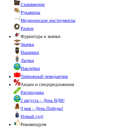
Снаряжение
Рукавицы
Медицинские инструменты
Разное
Фурнитура и значки
Значки
Нашивки
Лычки
Наклейки
Тревожный чемоданчик
Акции и спецпредложения
Распродажа
2 августа – День ВДВ!
9 мая – День Победы!
Новый год!
Рекомендуем