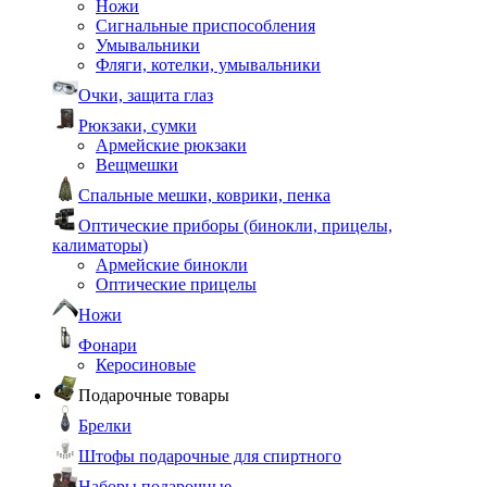
Ножи
Сигнальные приспособления
Умывальники
Фляги, котелки, умывальники
Очки, защита глаз
Рюкзаки, сумки
Армейские рюкзаки
Вещмешки
Спальные мешки, коврики, пенка
Оптические приборы (бинокли, прицелы,
калиматоры)
Армейские бинокли
Оптические прицелы
Ножи
Фонари
Керосиновые
Подарочные товары
Брелки
Штофы подарочные для спиртного
Наборы подарочные