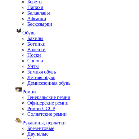
Береты
Папахи
Балаклавы
Афганки
Бескозырки
Обувь
Бахилы
Ботинки
Валенки
Носки
Сапоги
Унты
Зимняя обувь
Летняя обувь
Демисезонная обувь
Ремни
Генеральские ремни
Офицерские ремни
Ремни СССР
Солдатские ремни
Рукавицы, перчатки
Брезентовые
Двупалые