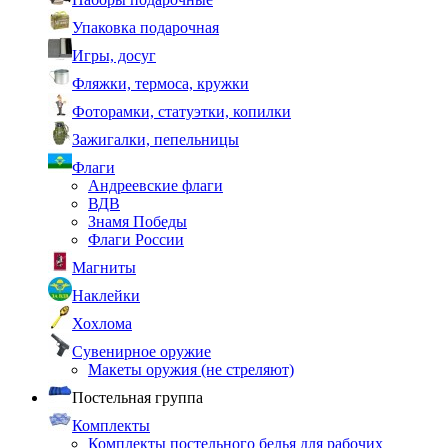
Упаковка подарочная
Игры, досуг
Фляжки, термоса, кружки
Фоторамки, статуэтки, копилки
Зажигалки, пепельницы
Флаги
Андреевские флаги
ВДВ
Знамя Победы
Флаги России
Магниты
Наклейки
Хохлома
Сувенирное оружие
Макеты оружия (не стреляют)
Постельная группа
Комплекты
Комплекты постельного белья для рабочих