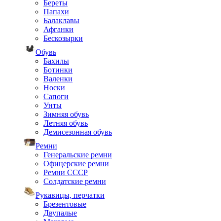
Береты
Папахи
Балаклавы
Афганки
Бескозырки
Обувь
Бахилы
Ботинки
Валенки
Носки
Сапоги
Унты
Зимняя обувь
Летняя обувь
Демисезонная обувь
Ремни
Генеральские ремни
Офицерские ремни
Ремни СССР
Солдатские ремни
Рукавицы, перчатки
Брезентовые
Двупалые