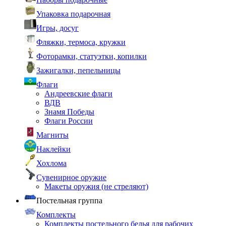
Упаковка подарочная
Игры, досуг
Фляжки, термоса, кружки
Фоторамки, статуэтки, копилки
Зажигалки, пепельницы
Флаги
Андреевские флаги
ВДВ
Знамя Победы
Флаги России
Магниты
Наклейки
Хохлома
Сувенирное оружие
Макеты оружия (не стреляют)
Постельная группа
Комплекты
Комплекты постельного белья для рабочих