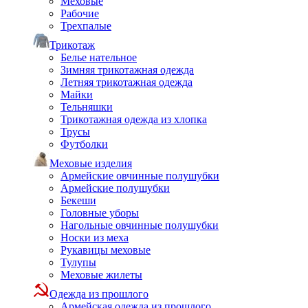
Меховые
Рабочие
Трехпалые
Трикотаж
Белье нательное
Зимняя трикотажная одежда
Летняя трикотажная одежда
Майки
Тельняшки
Трикотажная одежда из хлопка
Трусы
Футболки
Меховые изделия
Армейские овчинные полушубки
Армейские полушубки
Бекеши
Головные уборы
Нагольные овчинные полушубки
Носки из меха
Рукавицы меховые
Тулупы
Меховые жилеты
Одежда из прошлого
Армейская одежда из прошлого