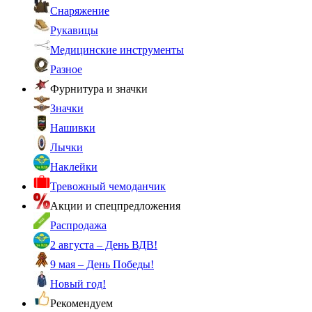
Снаряжение
Рукавицы
Медицинские инструменты
Разное
Фурнитура и значки
Значки
Нашивки
Лычки
Наклейки
Тревожный чемоданчик
Акции и спецпредложения
Распродажа
2 августа – День ВДВ!
9 мая – День Победы!
Новый год!
Рекомендуем