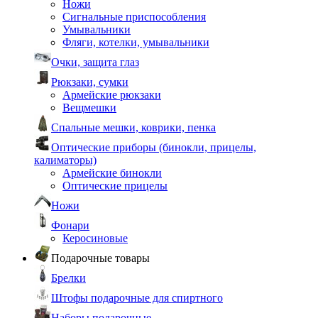
Ножи
Сигнальные приспособления
Умывальники
Фляги, котелки, умывальники
Очки, защита глаз
Рюкзаки, сумки
Армейские рюкзаки
Вещмешки
Спальные мешки, коврики, пенка
Оптические приборы (бинокли, прицелы,
калиматоры)
Армейские бинокли
Оптические прицелы
Ножи
Фонари
Керосиновые
Подарочные товары
Брелки
Штофы подарочные для спиртного
Наборы подарочные