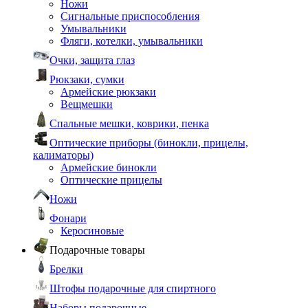
Ножи
Сигнальные приспособления
Умывальники
Фляги, котелки, умывальники
Очки, защита глаз
Рюкзаки, сумки
Армейские рюкзаки
Вещмешки
Спальные мешки, коврики, пенка
Оптические приборы (бинокли, прицелы,
калиматоры)
Армейские бинокли
Оптические прицелы
Ножи
Фонари
Керосиновые
Подарочные товары
Брелки
Штофы подарочные для спиртного
Наборы подарочные