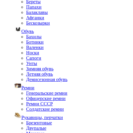
Береты
Папахи
Балаклавы
Афганки
Бескозырки
Обувь
Бахилы
Ботинки
Валенки
Носки
Сапоги
Унты
Зимняя обувь
Летняя обувь
Демисезонная обувь
Ремни
Генеральские ремни
Офицерские ремни
Ремни СССР
Солдатские ремни
Рукавицы, перчатки
Брезентовые
Двупалые