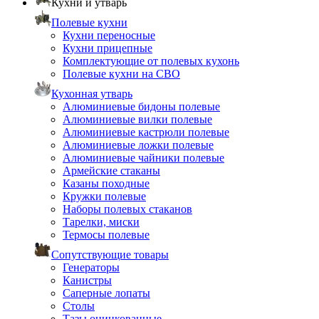
Кухни и утварь
Полевые кухни
Кухни переносные
Кухни прицепные
Комплектующие от полевых кухонь
Полевые кухни на СВО
Кухонная утварь
Алюминиевые бидоны полевые
Алюминиевые вилки полевые
Алюминиевые кастрюли полевые
Алюминиевые ложки полевые
Алюминиевые чайники полевые
Армейские стаканы
Казаны походные
Кружки полевые
Наборы полевых стаканов
Тарелки, миски
Термосы полевые
Сопутствующие товары
Генераторы
Канистры
Саперные лопаты
Столы
Тазы оцинкованные