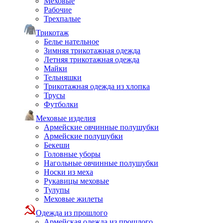
Меховые
Рабочие
Трехпалые
Трикотаж
Белье нательное
Зимняя трикотажная одежда
Летняя трикотажная одежда
Майки
Тельняшки
Трикотажная одежда из хлопка
Трусы
Футболки
Меховые изделия
Армейские овчинные полушубки
Армейские полушубки
Бекеши
Головные уборы
Нагольные овчинные полушубки
Носки из меха
Рукавицы меховые
Тулупы
Меховые жилеты
Одежда из прошлого
Армейская одежда из прошлого