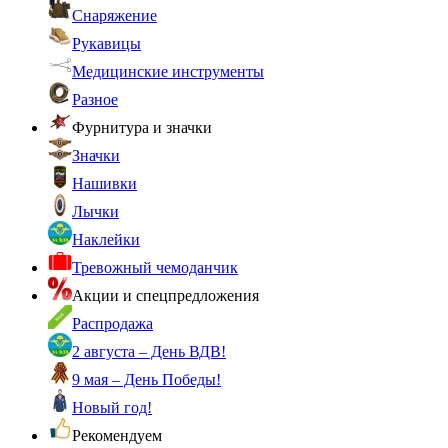
Снаряжение
Рукавицы
Медицинские инструменты
Разное
Фурнитура и значки
Значки
Нашивки
Лычки
Наклейки
Тревожный чемоданчик
Акции и спецпредложения
Распродажа
2 августа – День ВДВ!
9 мая – День Победы!
Новый год!
Рекомендуем