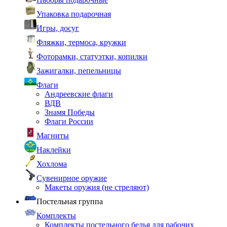
Упаковка подарочная
Игры, досуг
Фляжки, термоса, кружки
Фоторамки, статуэтки, копилки
Зажигалки, пепельницы
Флаги
Андреевские флаги
ВДВ
Знамя Победы
Флаги России
Магниты
Наклейки
Хохлома
Сувенирное оружие
Макеты оружия (не стреляют)
Постельная группа
Комплекты
Комплекты постельного белья для рабочих