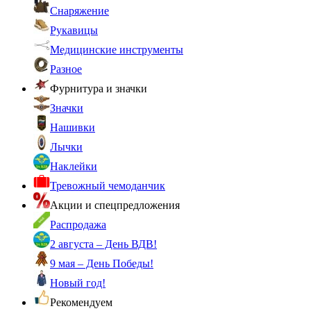
Снаряжение
Рукавицы
Медицинские инструменты
Разное
Фурнитура и значки
Значки
Нашивки
Лычки
Наклейки
Тревожный чемоданчик
Акции и спецпредложения
Распродажа
2 августа – День ВДВ!
9 мая – День Победы!
Новый год!
Рекомендуем