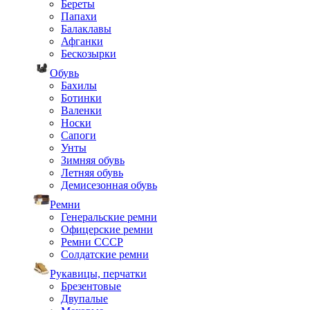
Береты
Папахи
Балаклавы
Афганки
Бескозырки
Обувь
Бахилы
Ботинки
Валенки
Носки
Сапоги
Унты
Зимняя обувь
Летняя обувь
Демисезонная обувь
Ремни
Генеральские ремни
Офицерские ремни
Ремни СССР
Солдатские ремни
Рукавицы, перчатки
Брезентовые
Двупалые