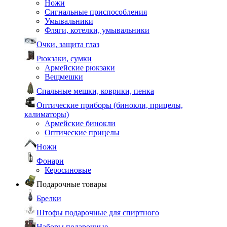
Ножи
Сигнальные приспособления
Умывальники
Фляги, котелки, умывальники
Очки, защита глаз
Рюкзаки, сумки
Армейские рюкзаки
Вещмешки
Спальные мешки, коврики, пенка
Оптические приборы (бинокли, прицелы,
калиматоры)
Армейские бинокли
Оптические прицелы
Ножи
Фонари
Керосиновые
Подарочные товары
Брелки
Штофы подарочные для спиртного
Наборы подарочные