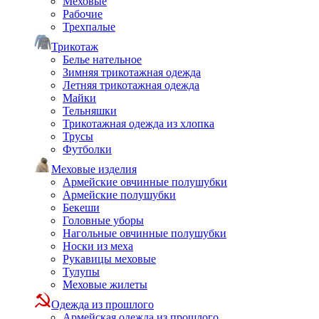
Меховые
Рабочие
Трехпалые
Трикотаж
Белье нательное
Зимняя трикотажная одежда
Летняя трикотажная одежда
Майки
Тельняшки
Трикотажная одежда из хлопка
Трусы
Футболки
Меховые изделия
Армейские овчинные полушубки
Армейские полушубки
Бекеши
Головные уборы
Нагольные овчинные полушубки
Носки из меха
Рукавицы меховые
Тулупы
Меховые жилеты
Одежда из прошлого
Армейская одежда из прошлого