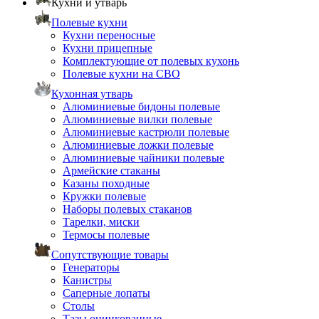
Кухни и утварь
Полевые кухни
Кухни переносные
Кухни прицепные
Комплектующие от полевых кухонь
Полевые кухни на СВО
Кухонная утварь
Алюминиевые бидоны полевые
Алюминиевые вилки полевые
Алюминиевые кастрюли полевые
Алюминиевые ложки полевые
Алюминиевые чайники полевые
Армейские стаканы
Казаны походные
Кружки полевые
Наборы полевых стаканов
Тарелки, миски
Термосы полевые
Сопутствующие товары
Генераторы
Канистры
Саперные лопаты
Столы
Тазы оцинкованные