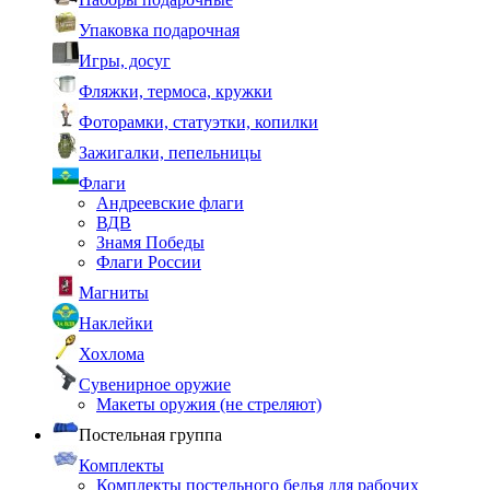
Упаковка подарочная
Игры, досуг
Фляжки, термоса, кружки
Фоторамки, статуэтки, копилки
Зажигалки, пепельницы
Флаги
Андреевские флаги
ВДВ
Знамя Победы
Флаги России
Магниты
Наклейки
Хохлома
Сувенирное оружие
Макеты оружия (не стреляют)
Постельная группа
Комплекты
Комплекты постельного белья для рабочих