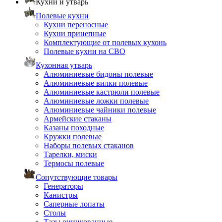
Кухни и утварь
Полевые кухни
Кухни переносные
Кухни прицепные
Комплектующие от полевых кухонь
Полевые кухни на СВО
Кухонная утварь
Алюминиевые бидоны полевые
Алюминиевые вилки полевые
Алюминиевые кастрюли полевые
Алюминиевые ложки полевые
Алюминиевые чайники полевые
Армейские стаканы
Казаны походные
Кружки полевые
Наборы полевых стаканов
Тарелки, миски
Термосы полевые
Сопутствующие товары
Генераторы
Канистры
Саперные лопаты
Столы
Тазы оцинкованные