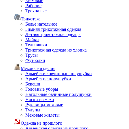
Меховые
Рабочие
Трехпалые
Трикотаж
Белье нательное
Зимняя трикотажная одежда
Летняя трикотажная одежда
Майки
Тельняшки
Трикотажная одежда из хлопка
Трусы
Футболки
Меховые изделия
Армейские овчинные полушубки
Армейские полушубки
Бекеши
Головные уборы
Нагольные овчинные полушубки
Носки из меха
Рукавицы меховые
Тулупы
Меховые жилеты
Одежда из прошлого
Армейская одежда из прошлого