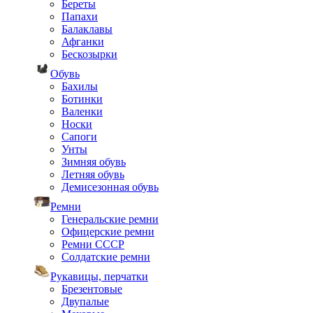
Береты
Папахи
Балаклавы
Афганки
Бескозырки
Обувь
Бахилы
Ботинки
Валенки
Носки
Сапоги
Унты
Зимняя обувь
Летняя обувь
Демисезонная обувь
Ремни
Генеральские ремни
Офицерские ремни
Ремни СССР
Солдатские ремни
Рукавицы, перчатки
Брезентовые
Двупалые