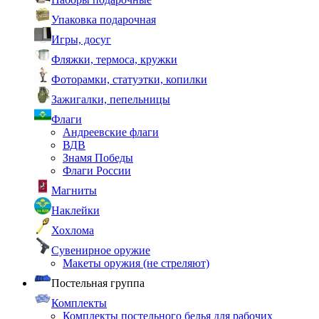
Упаковка подарочная
Игры, досуг
Фляжки, термоса, кружки
Фоторамки, статуэтки, копилки
Зажигалки, пепельницы
Флаги
Андреевские флаги
ВДВ
Знамя Победы
Флаги России
Магниты
Наклейки
Хохлома
Сувенирное оружие
Макеты оружия (не стреляют)
Постельная группа
Комплекты
Комплекты постельного белья для рабочих