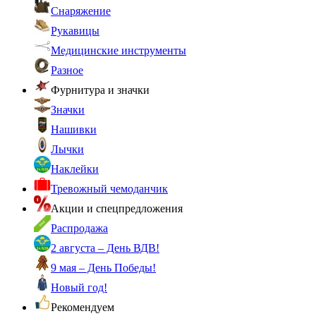
Снаряжение
Рукавицы
Медицинские инструменты
Разное
Фурнитура и значки
Значки
Нашивки
Лычки
Наклейки
Тревожный чемоданчик
Акции и спецпредложения
Распродажа
2 августа – День ВДВ!
9 мая – День Победы!
Новый год!
Рекомендуем