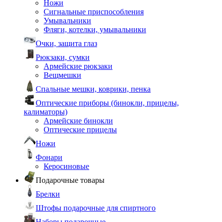
Ножи
Сигнальные приспособления
Умывальники
Фляги, котелки, умывальники
Очки, защита глаз
Рюкзаки, сумки
Армейские рюкзаки
Вещмешки
Спальные мешки, коврики, пенка
Оптические приборы (бинокли, прицелы,
калиматоры)
Армейские бинокли
Оптические прицелы
Ножи
Фонари
Керосиновые
Подарочные товары
Брелки
Штофы подарочные для спиртного
Наборы подарочные