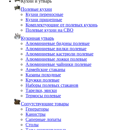
Кухни и утварь
Полевые кухни
Кухни переносные
Кухни прицепные
Комплектующие от полевых кухонь
Полевые кухни на СВО
Кухонная утварь
Алюминиевые бидоны полевые
Алюминиевые вилки полевые
Алюминиевые кастрюли полевые
Алюминиевые ложки полевые
Алюминиевые чайники полевые
Армейские стаканы
Казаны походные
Кружки полевые
Наборы полевых стаканов
Тарелки, миски
Термосы полевые
Сопутствующие товары
Генераторы
Канистры
Саперные лопаты
Столы
Тазы оцинкованные