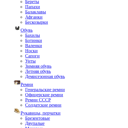
Береты
Папахи
Балаклавы
Афганки
Бескозырки
Обувь
Бахилы
Ботинки
Валенки
Носки
Сапоги
Унты
Зимняя обувь
Летняя обувь
Демисезонная обувь
Ремни
Генеральские ремни
Офицерские ремни
Ремни СССР
Солдатские ремни
Рукавицы, перчатки
Брезентовые
Двупалые