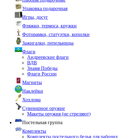
Упаковка подарочная
Игры, досуг
Фляжки, термоса, кружки
Фоторамки, статуэтки, копилки
Зажигалки, пепельницы
Флаги
Андреевские флаги
ВДВ
Знамя Победы
Флаги России
Магниты
Наклейки
Хохлома
Сувенирное оружие
Макеты оружия (не стреляют)
Постельная группа
Комплекты
Комплекты постельного белья для рабочих