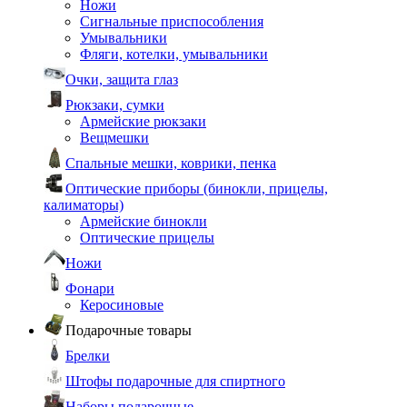
Ножи
Сигнальные приспособления
Умывальники
Фляги, котелки, умывальники
Очки, защита глаз
Рюкзаки, сумки
Армейские рюкзаки
Вещмешки
Спальные мешки, коврики, пенка
Оптические приборы (бинокли, прицелы,
калиматоры)
Армейские бинокли
Оптические прицелы
Ножи
Фонари
Керосиновые
Подарочные товары
Брелки
Штофы подарочные для спиртного
Наборы подарочные