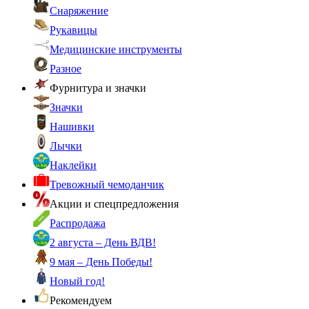
Снаряжение
Рукавицы
Медицинские инструменты
Разное
Фурнитура и значки
Значки
Нашивки
Лычки
Наклейки
Тревожный чемоданчик
Акции и спецпредложения
Распродажа
2 августа – День ВДВ!
9 мая – День Победы!
Новый год!
Рекомендуем