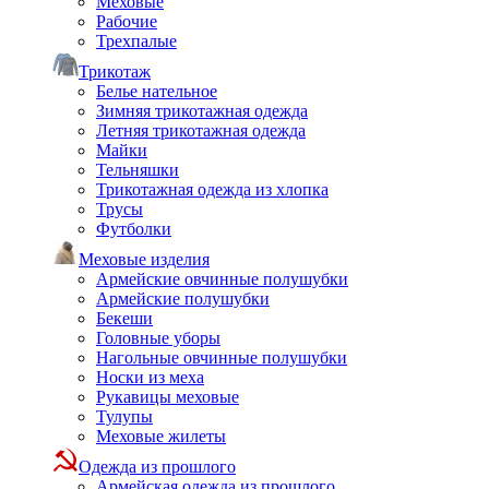
Меховые
Рабочие
Трехпалые
Трикотаж
Белье нательное
Зимняя трикотажная одежда
Летняя трикотажная одежда
Майки
Тельняшки
Трикотажная одежда из хлопка
Трусы
Футболки
Меховые изделия
Армейские овчинные полушубки
Армейские полушубки
Бекеши
Головные уборы
Нагольные овчинные полушубки
Носки из меха
Рукавицы меховые
Тулупы
Меховые жилеты
Одежда из прошлого
Армейская одежда из прошлого