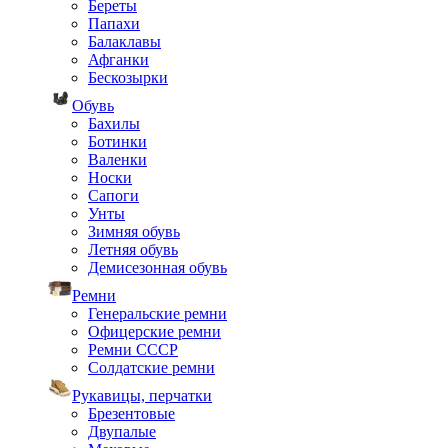
Береты
Папахи
Балаклавы
Афганки
Бескозырки
Обувь
Бахилы
Ботинки
Валенки
Носки
Сапоги
Унты
Зимняя обувь
Летняя обувь
Демисезонная обувь
Ремни
Генеральские ремни
Офицерские ремни
Ремни СССР
Солдатские ремни
Рукавицы, перчатки
Брезентовые
Двупалые