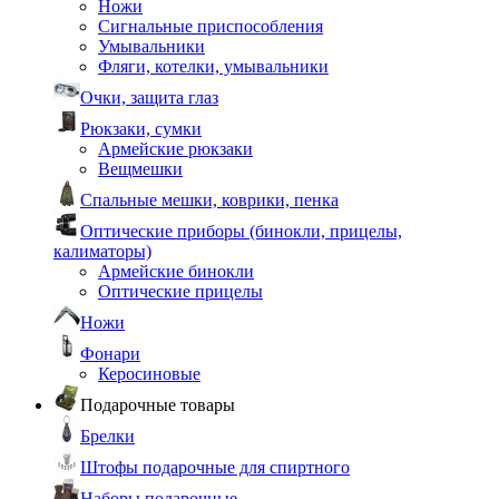
Ножи
Сигнальные приспособления
Умывальники
Фляги, котелки, умывальники
Очки, защита глаз
Рюкзаки, сумки
Армейские рюкзаки
Вещмешки
Спальные мешки, коврики, пенка
Оптические приборы (бинокли, прицелы,
калиматоры)
Армейские бинокли
Оптические прицелы
Ножи
Фонари
Керосиновые
Подарочные товары
Брелки
Штофы подарочные для спиртного
Наборы подарочные