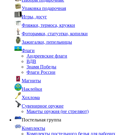
Упаковка подарочная
Игры, досуг
Фляжки, термоса, кружки
Фоторамки, статуэтки, копилки
Зажигалки, пепельницы
Флаги
Андреевские флаги
ВДВ
Знамя Победы
Флаги России
Магниты
Наклейки
Хохлома
Сувенирное оружие
Макеты оружия (не стреляют)
Постельная группа
Комплекты
Комплекты постельного белья для рабочих