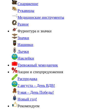
Снаряжение
Рукавицы
Медицинские инструменты
Разное
Фурнитура и значки
Значки
Нашивки
Лычки
Наклейки
Тревожный чемоданчик
Акции и спецпредложения
Распродажа
2 августа – День ВДВ!
9 мая – День Победы!
Новый год!
Рекомендуем