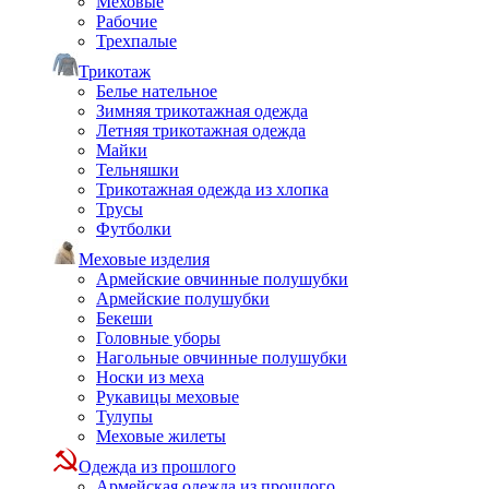
Меховые
Рабочие
Трехпалые
Трикотаж
Белье нательное
Зимняя трикотажная одежда
Летняя трикотажная одежда
Майки
Тельняшки
Трикотажная одежда из хлопка
Трусы
Футболки
Меховые изделия
Армейские овчинные полушубки
Армейские полушубки
Бекеши
Головные уборы
Нагольные овчинные полушубки
Носки из меха
Рукавицы меховые
Тулупы
Меховые жилеты
Одежда из прошлого
Армейская одежда из прошлого