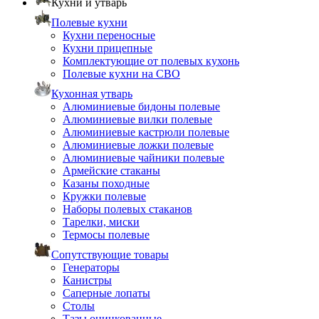
Кухни и утварь
Полевые кухни
Кухни переносные
Кухни прицепные
Комплектующие от полевых кухонь
Полевые кухни на СВО
Кухонная утварь
Алюминиевые бидоны полевые
Алюминиевые вилки полевые
Алюминиевые кастрюли полевые
Алюминиевые ложки полевые
Алюминиевые чайники полевые
Армейские стаканы
Казаны походные
Кружки полевые
Наборы полевых стаканов
Тарелки, миски
Термосы полевые
Сопутствующие товары
Генераторы
Канистры
Саперные лопаты
Столы
Тазы оцинкованные