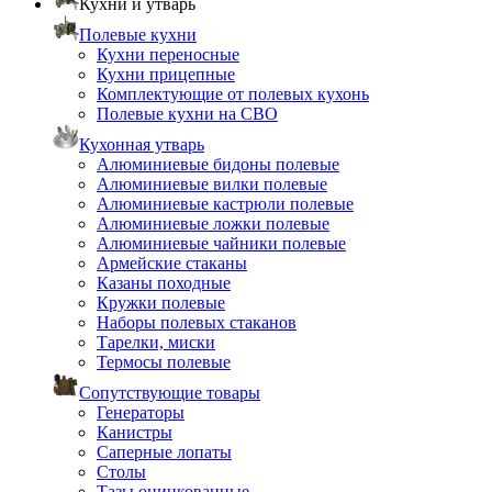
Кухни и утварь
Полевые кухни
Кухни переносные
Кухни прицепные
Комплектующие от полевых кухонь
Полевые кухни на СВО
Кухонная утварь
Алюминиевые бидоны полевые
Алюминиевые вилки полевые
Алюминиевые кастрюли полевые
Алюминиевые ложки полевые
Алюминиевые чайники полевые
Армейские стаканы
Казаны походные
Кружки полевые
Наборы полевых стаканов
Тарелки, миски
Термосы полевые
Сопутствующие товары
Генераторы
Канистры
Саперные лопаты
Столы
Тазы оцинкованные