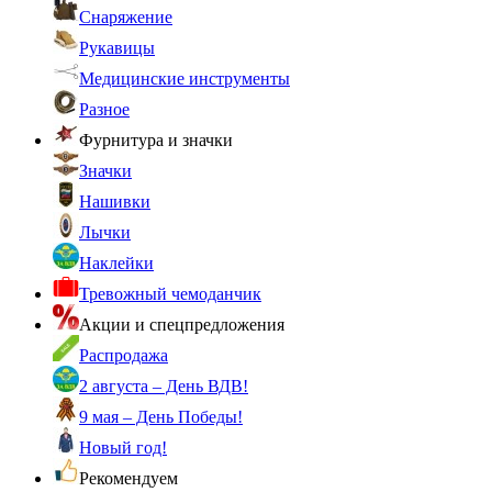
Снаряжение
Рукавицы
Медицинские инструменты
Разное
Фурнитура и значки
Значки
Нашивки
Лычки
Наклейки
Тревожный чемоданчик
Акции и спецпредложения
Распродажа
2 августа – День ВДВ!
9 мая – День Победы!
Новый год!
Рекомендуем