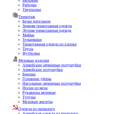
Меховые
Рабочие
Трехпалые
Трикотаж
Белье нательное
Зимняя трикотажная одежда
Летняя трикотажная одежда
Майки
Тельняшки
Трикотажная одежда из хлопка
Трусы
Футболки
Меховые изделия
Армейские овчинные полушубки
Армейские полушубки
Бекеши
Головные уборы
Нагольные овчинные полушубки
Носки из меха
Рукавицы меховые
Тулупы
Меховые жилеты
Одежда из прошлого
Армейская одежда из прошлого