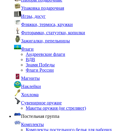
Упаковка подарочная
Игры, досуг
Фляжки, термоса, кружки
Фоторамки, статуэтки, копилки
Зажигалки, пепельницы
Флаги
Андреевские флаги
ВДВ
Знамя Победы
Флаги России
Магниты
Наклейки
Хохлома
Сувенирное оружие
Макеты оружия (не стреляют)
Постельная группа
Комплекты
Комплекты постельного белья для рабочих