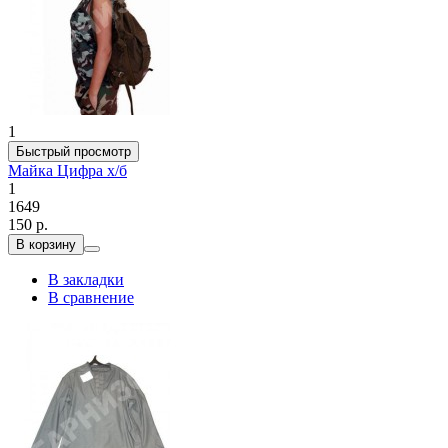
1
Быстрый просмотр
Майка Цифра х/б
1
1649
150 р.
В корзину
В закладки
В сравнение