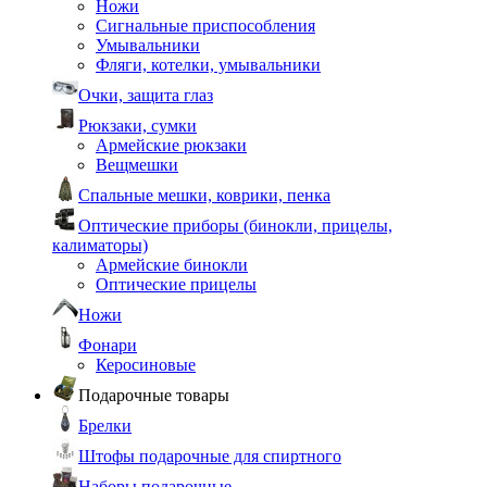
Ножи
Сигнальные приспособления
Умывальники
Фляги, котелки, умывальники
Очки, защита глаз
Рюкзаки, сумки
Армейские рюкзаки
Вещмешки
Спальные мешки, коврики, пенка
Оптические приборы (бинокли, прицелы,
калиматоры)
Армейские бинокли
Оптические прицелы
Ножи
Фонари
Керосиновые
Подарочные товары
Брелки
Штофы подарочные для спиртного
Наборы подарочные