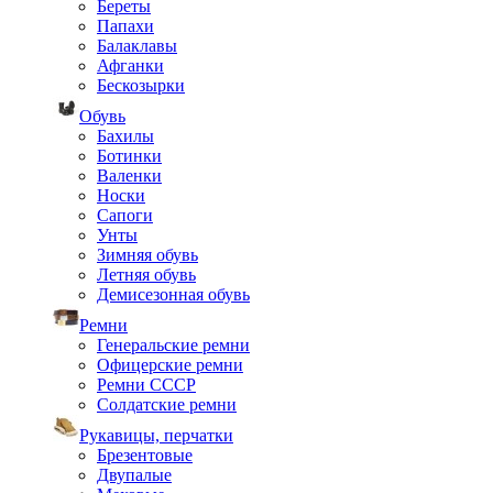
Береты
Папахи
Балаклавы
Афганки
Бескозырки
Обувь
Бахилы
Ботинки
Валенки
Носки
Сапоги
Унты
Зимняя обувь
Летняя обувь
Демисезонная обувь
Ремни
Генеральские ремни
Офицерские ремни
Ремни СССР
Солдатские ремни
Рукавицы, перчатки
Брезентовые
Двупалые