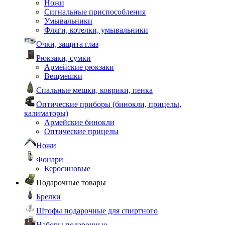
Ножи
Сигнальные приспособления
Умывальники
Фляги, котелки, умывальники
Очки, защита глаз
Рюкзаки, сумки
Армейские рюкзаки
Вещмешки
Спальные мешки, коврики, пенка
Оптические приборы (бинокли, прицелы,
калиматоры)
Армейские бинокли
Оптические прицелы
Ножи
Фонари
Керосиновые
Подарочные товары
Брелки
Штофы подарочные для спиртного
Наборы подарочные