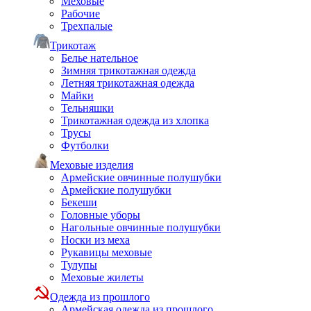
Меховые
Рабочие
Трехпалые
Трикотаж
Белье нательное
Зимняя трикотажная одежда
Летняя трикотажная одежда
Майки
Тельняшки
Трикотажная одежда из хлопка
Трусы
Футболки
Меховые изделия
Армейские овчинные полушубки
Армейские полушубки
Бекеши
Головные уборы
Нагольные овчинные полушубки
Носки из меха
Рукавицы меховые
Тулупы
Меховые жилеты
Одежда из прошлого
Армейская одежда из прошлого