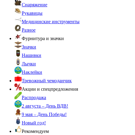
Снаряжение
Рукавицы
Медицинские инструменты
Разное
Фурнитура и значки
Значки
Нашивки
Лычки
Наклейки
Тревожный чемоданчик
Акции и спецпредложения
Распродажа
2 августа – День ВДВ!
9 мая – День Победы!
Новый год!
Рекомендуем