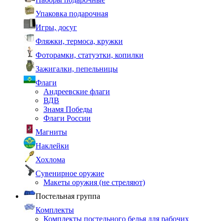
Упаковка подарочная
Игры, досуг
Фляжки, термоса, кружки
Фоторамки, статуэтки, копилки
Зажигалки, пепельницы
Флаги
Андреевские флаги
ВДВ
Знамя Победы
Флаги России
Магниты
Наклейки
Хохлома
Сувенирное оружие
Макеты оружия (не стреляют)
Постельная группа
Комплекты
Комплекты постельного белья для рабочих