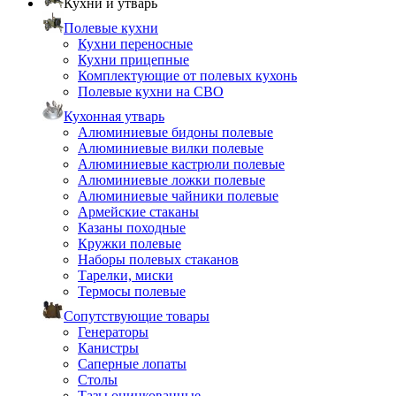
Кухни и утварь
Полевые кухни
Кухни переносные
Кухни прицепные
Комплектующие от полевых кухонь
Полевые кухни на СВО
Кухонная утварь
Алюминиевые бидоны полевые
Алюминиевые вилки полевые
Алюминиевые кастрюли полевые
Алюминиевые ложки полевые
Алюминиевые чайники полевые
Армейские стаканы
Казаны походные
Кружки полевые
Наборы полевых стаканов
Тарелки, миски
Термосы полевые
Сопутствующие товары
Генераторы
Канистры
Саперные лопаты
Столы
Тазы оцинкованные