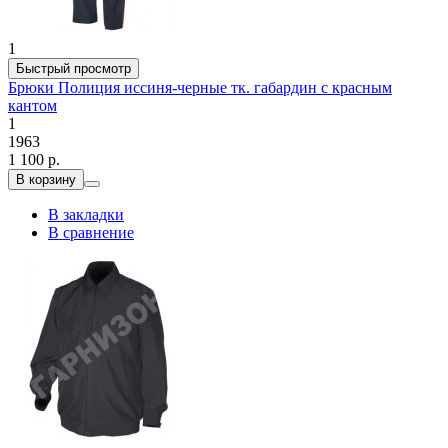
1
Быстрый просмотр
Брюки Полиция иссиня-черные тк. габардин с красным
кантом
1
1963
1 100 р.
В корзину
В закладки
В сравнение