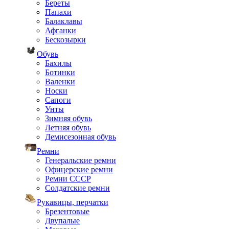
Береты
Папахи
Балаклавы
Афганки
Бескозырки
Обувь
Бахилы
Ботинки
Валенки
Носки
Сапоги
Унты
Зимняя обувь
Летняя обувь
Демисезонная обувь
Ремни
Генеральские ремни
Офицерские ремни
Ремни СССР
Солдатские ремни
Рукавицы, перчатки
Брезентовые
Двупалые