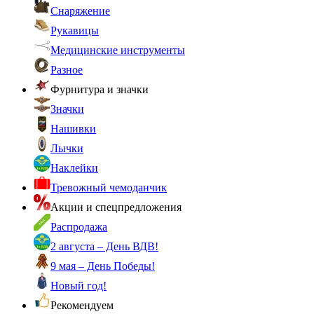
Снаряжение
Рукавицы
Медицинские инструменты
Разное
Фурнитура и значки
Значки
Нашивки
Лычки
Наклейки
Тревожный чемоданчик
Акции и спецпредложения
Распродажа
2 августа – День ВДВ!
9 мая – День Победы!
Новый год!
Рекомендуем