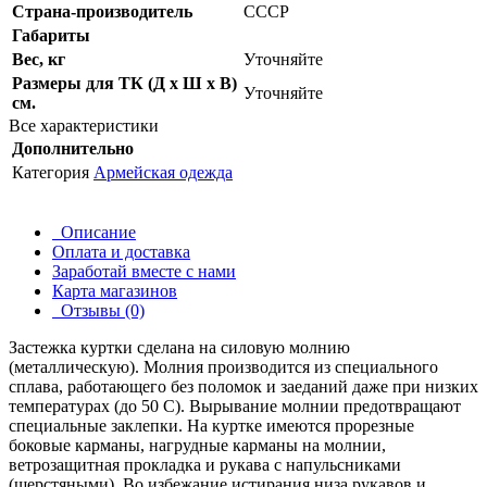
Страна-производитель
СССР
Габариты
Вес, кг
Уточняйте
Размеры для ТК (Д х Ш х В)
Уточняйте
см.
Все характеристики
Дополнительно
Категория
Армейская одежда
Описание
Оплата и доставка
Заработай вместе с нами
Карта магазинов
Отзывы (0)
Застежка куртки сделана на силовую молнию
(металлическую). Молния производится из специального
сплава, работающего без поломок и заеданий даже при низких
температурах (до 50 С). Вырывание молнии предотвращают
специальные заклепки. На куртке имеются прорезные
боковые карманы, нагрудные карманы на молнии,
ветрозащитная прокладка и рукава с напульсниками
(шерстяными). Во избежание истирания низа рукавов и