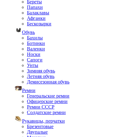
Береты
Папахи
Балаклавы
Афганки
Бескозырки
Обувь
Бахилы
Ботинки
Валенки
Носки
Сапоги
Унты
Зимняя обувь
Летняя обувь
Демисезонная обувь
Ремни
Генеральские ремни
Офицерские ремни
Ремни СССР
Солдатские ремни
Рукавицы, перчатки
Брезентовые
Двупалые