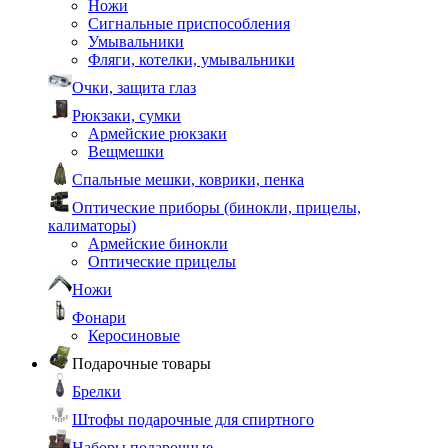
Ножи
Сигнальные приспособления
Умывальники
Фляги, котелки, умывальники
Очки, защита глаз
Рюкзаки, сумки
Армейские рюкзаки
Вещмешки
Спальные мешки, коврики, пенка
Оптические приборы (бинокли, прицелы,
калиматоры)
Армейские бинокли
Оптические прицелы
Ножи
Фонари
Керосиновые
Подарочные товары
Брелки
Штофы подарочные для спиртного
Наборы подарочные