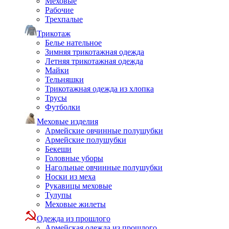
Меховые
Рабочие
Трехпалые
Трикотаж
Белье нательное
Зимняя трикотажная одежда
Летняя трикотажная одежда
Майки
Тельняшки
Трикотажная одежда из хлопка
Трусы
Футболки
Меховые изделия
Армейские овчинные полушубки
Армейские полушубки
Бекеши
Головные уборы
Нагольные овчинные полушубки
Носки из меха
Рукавицы меховые
Тулупы
Меховые жилеты
Одежда из прошлого
Армейская одежда из прошлого