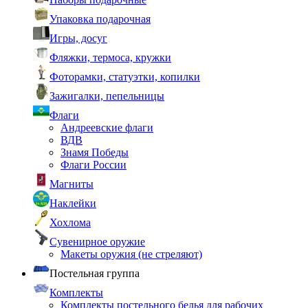
Упаковка подарочная
Игры, досуг
Фляжки, термоса, кружки
Фоторамки, статуэтки, копилки
Зажигалки, пепельницы
Флаги
Андреевские флаги
ВДВ
Знамя Победы
Флаги России
Магниты
Наклейки
Хохлома
Сувенирное оружие
Макеты оружия (не стреляют)
Постельная группа
Комплекты
Комплекты постельного белья для рабочих