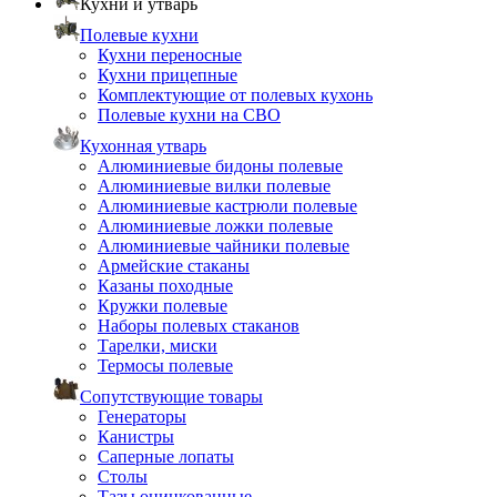
Кухни и утварь
Полевые кухни
Кухни переносные
Кухни прицепные
Комплектующие от полевых кухонь
Полевые кухни на СВО
Кухонная утварь
Алюминиевые бидоны полевые
Алюминиевые вилки полевые
Алюминиевые кастрюли полевые
Алюминиевые ложки полевые
Алюминиевые чайники полевые
Армейские стаканы
Казаны походные
Кружки полевые
Наборы полевых стаканов
Тарелки, миски
Термосы полевые
Сопутствующие товары
Генераторы
Канистры
Саперные лопаты
Столы
Тазы оцинкованные