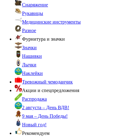
Снаряжение
Рукавицы
Медицинские инструменты
Разное
Фурнитура и значки
Значки
Нашивки
Лычки
Наклейки
Тревожный чемоданчик
Акции и спецпредложения
Распродажа
2 августа – День ВДВ!
9 мая – День Победы!
Новый год!
Рекомендуем