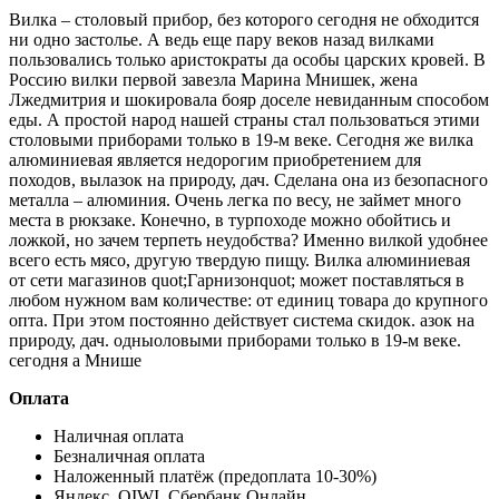
Вилка – столовый прибор, без которого сегодня не обходится
ни одно застолье. А ведь еще пару веков назад вилками
пользовались только аристократы да особы царских кровей. В
Россию вилки первой завезла Марина Мнишек, жена
Лжедмитрия и шокировала бояр доселе невиданным способом
еды. А простой народ нашей страны стал пользоваться этими
столовыми приборами только в 19-м веке. Сегодня же вилка
алюминиевая является недорогим приобретением для
походов, вылазок на природу, дач. Сделана она из безопасного
металла – алюминия. Очень легка по весу, не займет много
места в рюкзаке. Конечно, в турпоходе можно обойтись и
ложкой, но зачем терпеть неудобства? Именно вилкой удобнее
всего есть мясо, другую твердую пищу. Вилка алюминиевая
от сети магазинов quot;Гарнизонquot; может поставляться в
любом нужном вам количестве: от единиц товара до крупного
опта. При этом постоянно действует система скидок. азок на
природу, дач. одныоловыми приборами только в 19-м веке.
сегодня а Мнише
Оплата
Наличная оплата
Безналичная оплата
Наложенный платёж (предоплата 10-30%)
Яндекс, QIWI, Сбербанк Онлайн