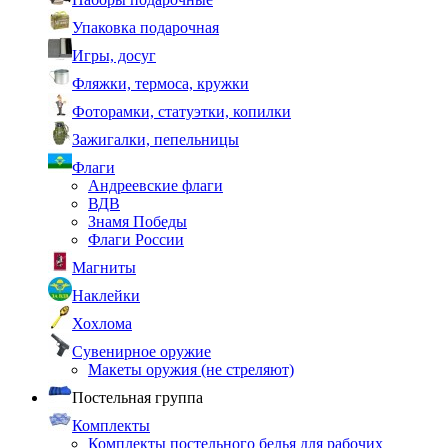
Упаковка подарочная
Игры, досуг
Фляжки, термоса, кружки
Фоторамки, статуэтки, копилки
Зажигалки, пепельницы
Флаги
Андреевские флаги
ВДВ
Знамя Победы
Флаги России
Магниты
Наклейки
Хохлома
Сувенирное оружие
Макеты оружия (не стреляют)
Постельная группа
Комплекты
Комплекты постельного белья для рабочих