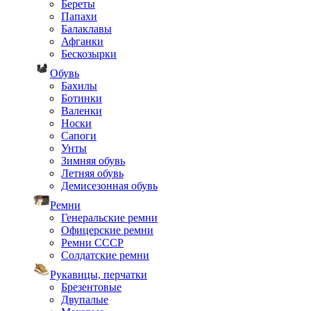
Береты
Папахи
Балаклавы
Афганки
Бескозырки
Обувь
Бахилы
Ботинки
Валенки
Носки
Сапоги
Унты
Зимняя обувь
Летняя обувь
Демисезонная обувь
Ремни
Генеральские ремни
Офицерские ремни
Ремни СССР
Солдатские ремни
Рукавицы, перчатки
Брезентовые
Двупалые