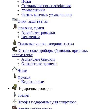
Ножи
Сигнальные приспособления
Умывальники
Фляги, котелки, умывальники
Очки, защита глаз
Рюкзаки, сумки
Армейские рюкзаки
Вещмешки
Спальные мешки, коврики, пенка
Оптические приборы (бинокли, прицелы,
калиматоры)
Армейские бинокли
Оптические прицелы
Ножи
Фонари
Керосиновые
Подарочные товары
Брелки
Штофы подарочные для спиртного
Наборы подарочные