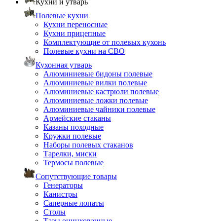
Кухни и утварь
Полевые кухни
Кухни переносные
Кухни прицепные
Комплектующие от полевых кухонь
Полевые кухни на СВО
Кухонная утварь
Алюминиевые бидоны полевые
Алюминиевые вилки полевые
Алюминиевые кастрюли полевые
Алюминиевые ложки полевые
Алюминиевые чайники полевые
Армейские стаканы
Казаны походные
Кружки полевые
Наборы полевых стаканов
Тарелки, миски
Термосы полевые
Сопутствующие товары
Генераторы
Канистры
Саперные лопаты
Столы
Тазы оцинкованные