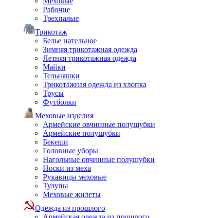
Меховые
Рабочие
Трехпалые
Трикотаж
Белье нательное
Зимняя трикотажная одежда
Летняя трикотажная одежда
Майки
Тельняшки
Трикотажная одежда из хлопка
Трусы
Футболки
Меховые изделия
Армейские овчинные полушубки
Армейские полушубки
Бекеши
Головные уборы
Нагольные овчинные полушубки
Носки из меха
Рукавицы меховые
Тулупы
Меховые жилеты
Одежда из прошлого
Армейская одежда из прошлого