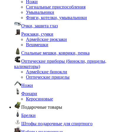
Ножи
Сигнальные приспособления
Умывальники
Фляги, котелки, умывальники
Очки, защита глаз
Рюкзаки, сумки
Армейские рюкзаки
Вещмешки
Спальные мешки, коврики, пенка
Оптические приборы (бинокли, прицелы,
калиматоры)
Армейские бинокли
Оптические прицелы
Ножи
Фонари
Керосиновые
Подарочные товары
Брелки
Штофы подарочные для спиртного
Наборы подарочные