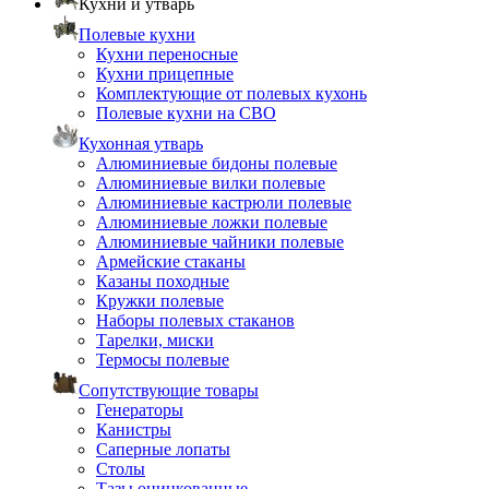
Кухни и утварь
Полевые кухни
Кухни переносные
Кухни прицепные
Комплектующие от полевых кухонь
Полевые кухни на СВО
Кухонная утварь
Алюминиевые бидоны полевые
Алюминиевые вилки полевые
Алюминиевые кастрюли полевые
Алюминиевые ложки полевые
Алюминиевые чайники полевые
Армейские стаканы
Казаны походные
Кружки полевые
Наборы полевых стаканов
Тарелки, миски
Термосы полевые
Сопутствующие товары
Генераторы
Канистры
Саперные лопаты
Столы
Тазы оцинкованные