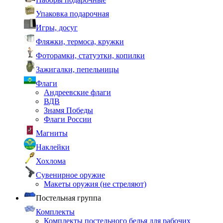
Упаковка подарочная
Игры, досуг
Фляжки, термоса, кружки
Фоторамки, статуэтки, копилки
Зажигалки, пепельницы
Флаги
Андреевские флаги
ВДВ
Знамя Победы
Флаги России
Магниты
Наклейки
Хохлома
Сувенирное оружие
Макеты оружия (не стреляют)
Постельная группа
Комплекты
Комплекты постельного белья для рабочих