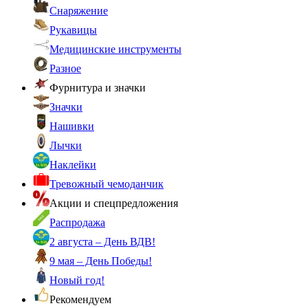
Снаряжение
Рукавицы
Медицинские инструменты
Разное
Фурнитура и значки
Значки
Нашивки
Лычки
Наклейки
Тревожный чемоданчик
Акции и спецпредложения
Распродажа
2 августа – День ВДВ!
9 мая – День Победы!
Новый год!
Рекомендуем