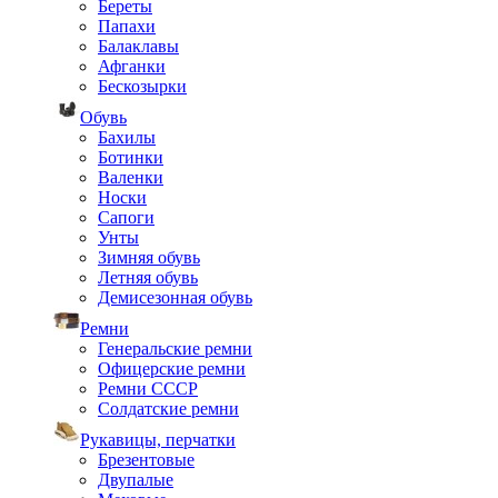
Береты
Папахи
Балаклавы
Афганки
Бескозырки
Обувь
Бахилы
Ботинки
Валенки
Носки
Сапоги
Унты
Зимняя обувь
Летняя обувь
Демисезонная обувь
Ремни
Генеральские ремни
Офицерские ремни
Ремни СССР
Солдатские ремни
Рукавицы, перчатки
Брезентовые
Двупалые