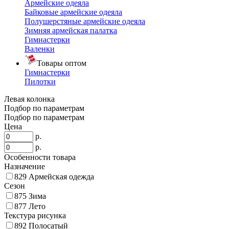
Армейские одеяла
Байковые армейские одеяла
Полушерстяные армейские одеяла
Зимняя армейская палатка
Гимнастерки
Валенки
Товары оптом
Гимнастерки
Пилотки
Левая колонка
Подбор по параметрам
Подбор по параметрам
Цена
р.
р.
Особенности товара
Назначение
829
Армейская одежда
Сезон
875
Зима
877
Лето
Текстура рисунка
892
Полосатый