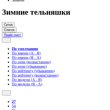
Зимние
Зимние тельняшки
Сетка
Список
Прайс-лист
По умолчанию
По имени (A - Я)
По имени (Я - A)
По цене (возрастанию)
По цене (убыванию)
По рейтингу (убыванию)
По рейтингу (возрастанию)
По модели (A - Я)
По модели (Я - A)
27
54