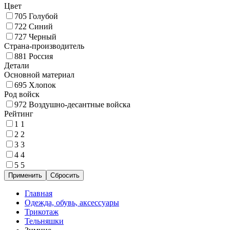
Цвет
705
Голубой
722
Синий
727
Черный
Страна-производитель
881
Россия
Детали
Основной материал
695
Хлопок
Род войск
972
Воздушно-десантные войска
Рейтинг
1
1
2
2
3
3
4
4
5
5
Главная
Одежда, обувь, аксессуары
Трикотаж
Тельняшки