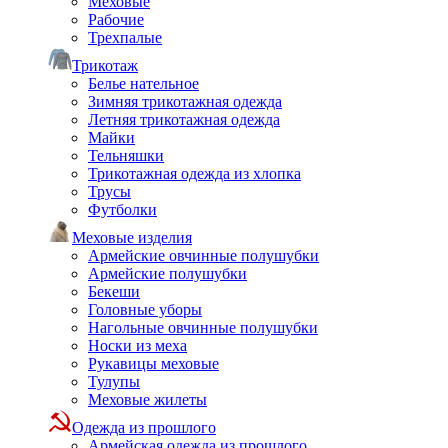
Меховые
Рабочие
Трехпалые
Трикотаж
Белье нательное
Зимняя трикотажная одежда
Летняя трикотажная одежда
Майки
Тельняшки
Трикотажная одежда из хлопка
Трусы
Футболки
Меховые изделия
Армейские овчинные полушубки
Армейские полушубки
Бекеши
Головные уборы
Нагольные овчинные полушубки
Носки из меха
Рукавицы меховые
Тулупы
Меховые жилеты
Одежда из прошлого
Армейская одежда из прошлого